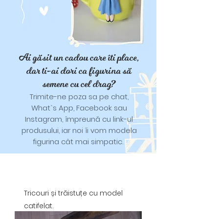
Ai găsit un cadou care îti place,
dar ti-ai dori ca figurina să
semene cu cel drag?
Trimite-ne poza sa pe chat,
What`s App, Facebook sau
Instagram, împreună cu link-ul
produsului, iar noi îi vom modela
figurina cât mai simpatic.
Tricouri și trăistuțe cu model
catifelat.
Designuri pentru