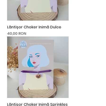
Lăntișor Choker Inimă Dulce
Preț
40,00 RON
Lăntișor Choker Inimă Sprinkles