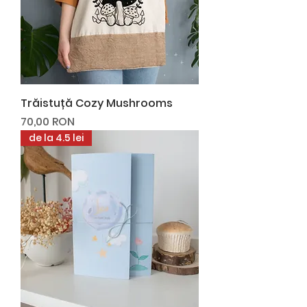
Trăistuță Cozy Mushrooms
Preț
70,00 RON
de la 4.5 lei