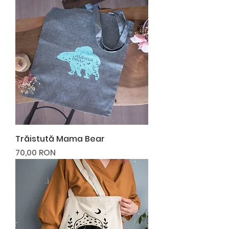
stările de zi cu zi.
Trăistută Mama Bear
Preț
70,00 RON