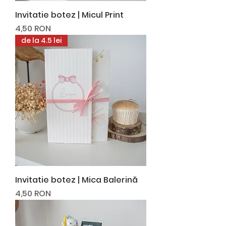
Invitatie botez | Micul Print
Preț
4,50 RON
de la 4.5 lei
Invitatie botez | Mica Balerină
Preț
4,50 RON