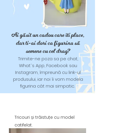
Ai găsit un cadou care îti place,
dar ti-ai dori ca figurina să
semene cu cel drag?
Trimite-ne poza sa pe chat,
What`s App, Facebook sau
Instagram, împreună cu link-ul
produsului, iar noi îi vom modela
figurina cât mai simpatic.
Tricouri și trăistuțe cu model
catifelat.
Designuri pentru