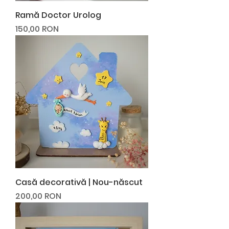
Ramă Doctor Urolog
Preț
150,00 RON
Casă decorativă | Nou-născut
Preț
200,00 RON