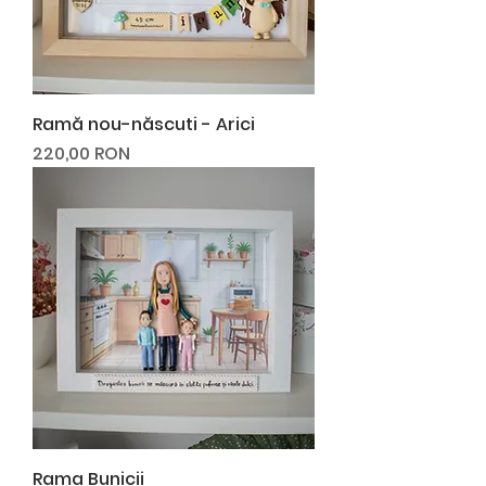
Ramă nou-născuti - Arici
Preț
220,00 RON
Rama Bunicii