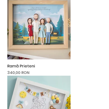
stările de zi cu zi.
Ramă Prieteni
Preț
340,00 RON