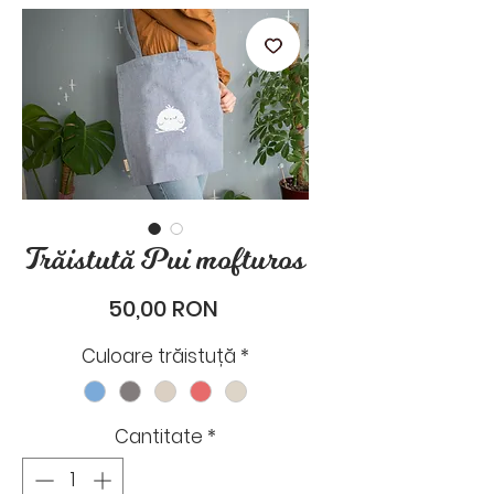
stările de zi cu zi.
Trăistută Pui mofturos
Preț
50,00 RON
Culoare trăistuță
*
Cantitate
*