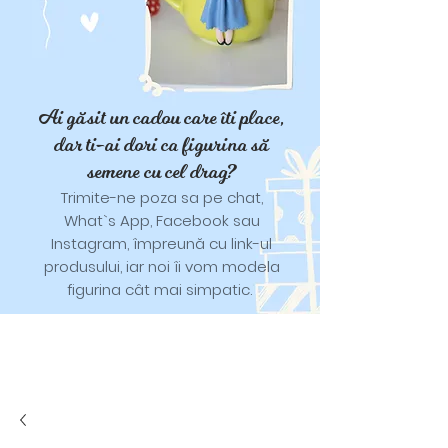
Ai găsit un cadou care îti place,
dar ti-ai dori ca figurina să
semene cu cel drag?
Trimite-ne poza sa pe chat,
What`s App, Facebook sau
Instagram, împreună cu link-ul
produsului, iar noi îi vom modela
figurina cât mai simpatic.
Tricouri și trăistuțe cu model
catifelat.
Designuri pentru