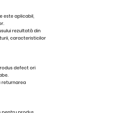
 este aplicabil,
r.
ului rezultată din
ii, caracteristicilor
rodus defect ori
abe.
ru returnarea
e pentru produs,