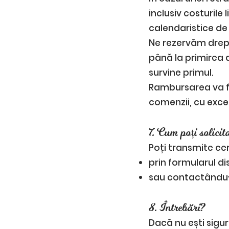
inclusiv costurile 
calendaristice de 
Ne rezervăm drep
până la primirea 
survine primul.
Rambursarea va fi
comenzii, cu exce
7. Cum poți solicit
Poți transmite ce
prin formularul di
sau contactându-
8. Întrebări?
Dacă nu ești sigu