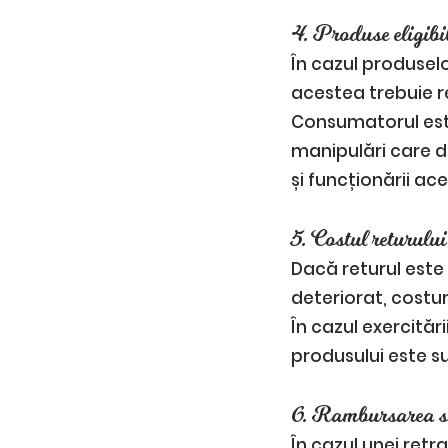
4. Produse eligibil
În cazul produselo
acestea trebuie r
Consumatorul este
manipulări care d
și funcționării ace
5. Costul returului
Dacă returul este
deteriorat, costu
În cazul exercităr
produsului este su
6. Rambursarea 
În cazul unei ret