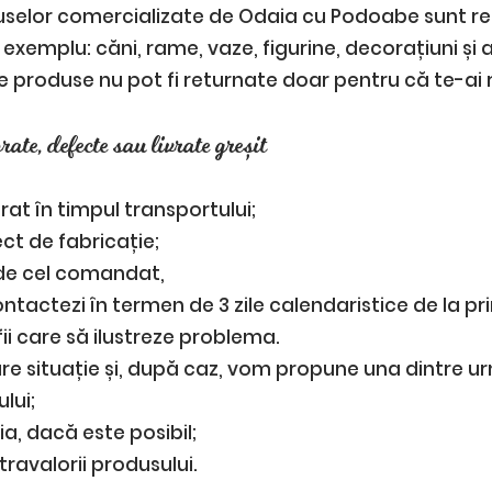
selor comercializate de Odaia cu Podoabe sunt re
exemplu: căni, rame, vaze, figurine, decorațiuni și 
produse nu pot fi returnate doar pentru că te-ai 
ate, defecte sau livrate greșit
at în timpul transportului;
ct de fabricație;
 de cel comandat,
tactezi în termen de 3 zile calendaristice de la pri
fii care să ilustreze problema.
re situație și, după caz, vom propune una dintre ur
lui;
a, dacă este posibil;
avalorii produsului.