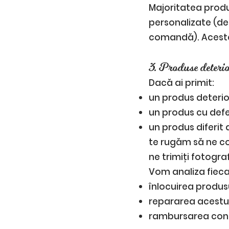
Majoritatea produ
personalizate (de 
comandă). Aceste 
3. Produse deterior
Dacă ai primit:
un produs deterior
un produs cu defe
un produs diferit
te rugăm să ne con
ne trimiți fotogra
Vom analiza fieca
înlocuirea produsu
repararea acestui
rambursarea contr