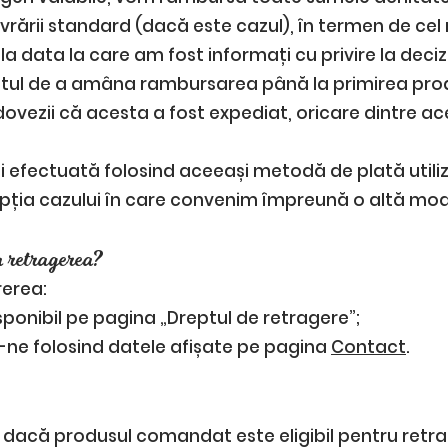
livrării standard (dacă este cazul), în termen de cel 
la data la care am fost informați cu privire la deciz
tul de a amâna rambursarea până la primirea prod
dovezii că acesta a fost expediat, oricare dintre
 efectuată folosind aceeași metodă de plată utili
pția cazului în care convenim împreună o altă mod
a retragerea?
rerea:
sponibil pe pagina „Dreptul de retragere”;
ne folosind datele afișate pe pagina
Contact
.
r dacă produsul comandat este eligibil pentru retra