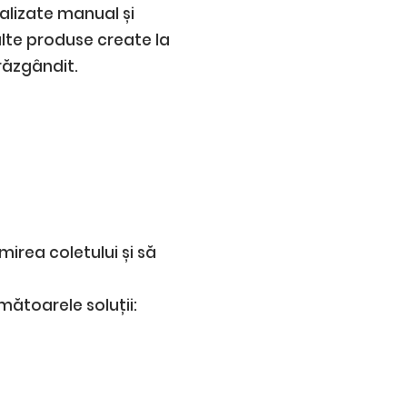
alizate manual și
alte produse create la
răzgândit.
mirea coletului și să
mătoarele soluții: