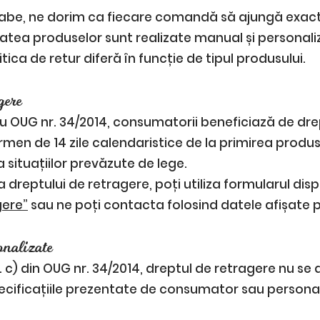
abe, ne dorim ca fiecare comandă să ajungă exact 
tea produselor sunt realizate manual și personali
litica de retur diferă în funcție de tipul produsului.
gere
u OUG nr. 34/2014, consumatorii beneficiază de dre
rmen de 14 zile calendaristice de la primirea produs
 situațiilor prevăzute de lege.
 dreptului de retragere, poți utiliza formularul dis
gere”
sau ne poți contacta folosind datele afișate p
onalizate
t. c) din OUG nr. 34/2014, dreptul de retragere nu se
ecificațiile prezentate de consumator sau personal