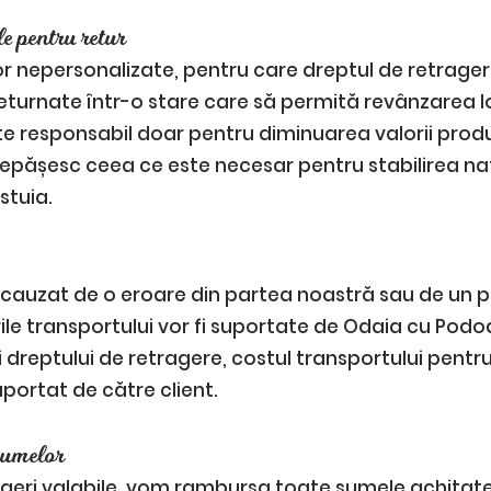
e pentru retur
r nepersonalizate, pentru care dreptul de retragere
eturnate într-o stare care să permită revânzarea lo
 responsabil doar pentru diminuarea valorii produs
epășesc ceea ce este necesar pentru stabilirea natur
stuia.
 cauzat de o eroare din partea noastră sau de un p
rile transportului vor fi suportate de Odaia cu Podo
ii dreptului de retragere, costul transportului pent
portat de către client.
sumelor
rageri valabile, vom rambursa toate sumele achitat