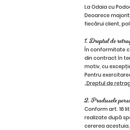
La Odaia cu Podo
Deoarece majorita
fiecărui client, po
1. Dreptul de retra
În conformitate c
din contract în te
motiv, cu excepția
Pentru exercitarea
„Dreptul de retra
2. Produsele pers
Conform art. 16 li
realizate după sp
cererea acestuia.