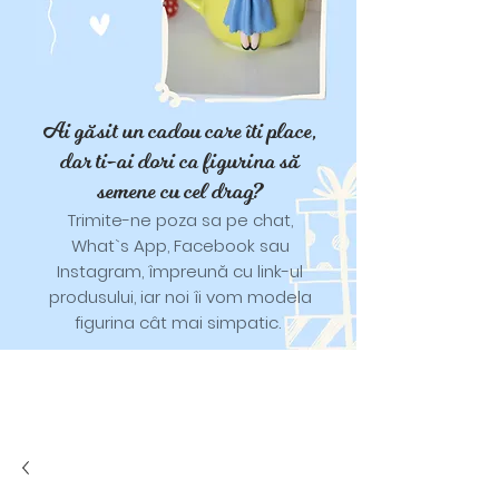
Ai găsit un cadou care îti place,
dar ti-ai dori ca figurina să
semene cu cel drag?
Trimite-ne poza sa pe chat,
What`s App, Facebook sau
Instagram, împreună cu link-ul
produsului, iar noi îi vom modela
figurina cât mai simpatic.
Tricouri și trăistuțe cu model
catifelat.
Designuri pentru