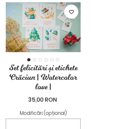
stările de zi cu zi.
Set felicitări și etichete
Crăciun | Watercolor
love |
Preț
35,00 RON
Modificări (opțional)