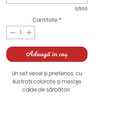
0/500
Cantitate
*
Adaugă în coș
Un set vesel și prietenos, cu
ilustrații colorate și mesaje
calde de sărbători.
Conține 4 felicitări (cu plic) și 4
etichete asortate pentru
cadouri perfecte de așezat
Nu există recenzii încă
sub brad.
Împărtășește-ți gândurile. Fii
primul care lasă o recenzie.
Dimensiuni felicitări: 11,4 x