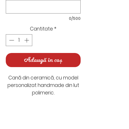
0/500
Cantitate
*
Adaugă în coș
Cană din ceramică, cu model
personalizat handmade din lut
polimeric.
Timp de realizare: între 5-7 zile
lucrătoare
Nu există recenzii încă
Timp de livrare: 1-2 zile