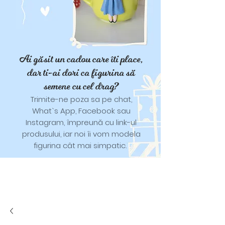
Ai găsit un cadou care îti place,
dar ti-ai dori ca figurina să
semene cu cel drag?
Trimite-ne poza sa pe chat,
What`s App, Facebook sau
Instagram, împreună cu link-ul
produsului, iar noi îi vom modela
figurina cât mai simpatic.
Tricouri și trăistuțe cu model
catifelat.
Designuri pentru