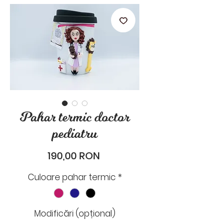
stările de zi cu zi.
Pahar termic doctor
pediatru
Preț
190,00 RON
Culoare pahar termic
*
Modificări (opțional)