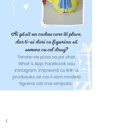
Ai găsit un cadou care îti place,
dar ti-ai dori ca figurina să
semene cu cel drag?
Trimite-ne poza sa pe chat,
What`s App, Facebook sau
Instagram, împreună cu link-ul
produsului, iar noi îi vom modela
figurina cât mai simpatic.
Tricouri și trăistuțe cu model
catifelat.
Designuri pentru