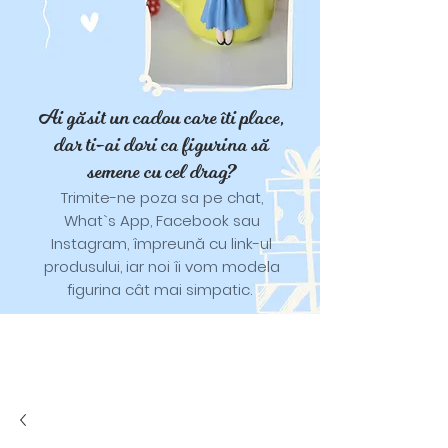
Ai găsit un cadou care îti place,
dar ti-ai dori ca figurina să
semene cu cel drag?
Trimite-ne poza sa pe chat,
What`s App, Facebook sau
Instagram, împreună cu link-ul
produsului, iar noi îi vom modela
figurina cât mai simpatic.
Tricouri și trăistuțe cu model
catifelat.
Designuri pentru