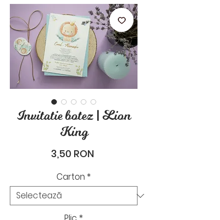
stările de zi cu zi.
Invitatie botez | Lion
King
Preț
3,50 RON
Carton
*
Plic
*