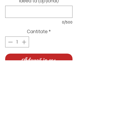
Ideea ta (opțional)
0/500
Cantitate
*
Adaugă în coș
Invitație pentru botez - model
Lion King
Dimensiune: C6
Selectează din lista de mai jos
accesoriile pe care ți le dorești
Nu există recenzii încă