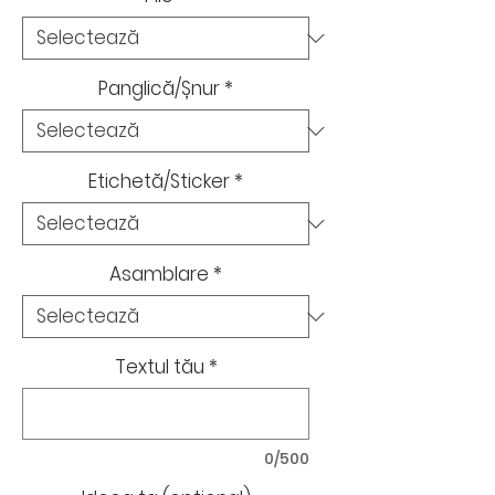
Panglică/Șnur
*
Etichetă/Sticker
*
Asamblare
*
Textul tău
*
0/500