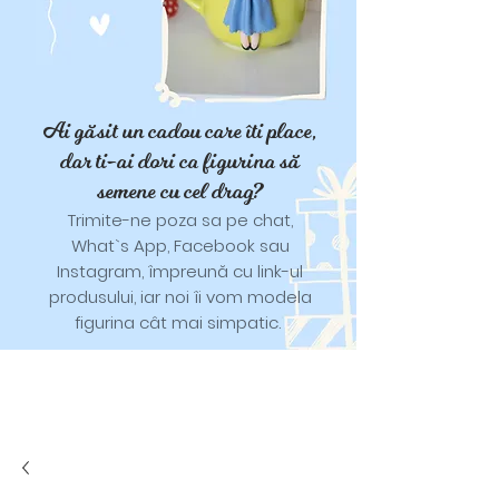
Ai găsit un cadou care îti place,
dar ti-ai dori ca figurina să
semene cu cel drag?
Trimite-ne poza sa pe chat,
What`s App, Facebook sau
Instagram, împreună cu link-ul
produsului, iar noi îi vom modela
figurina cât mai simpatic.
Tricouri și trăistuțe cu model
catifelat.
Designuri pentru