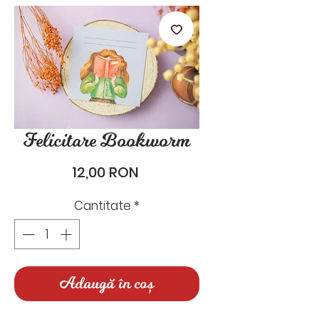
stările de zi cu zi.
Felicitare Bookworm
Preț
12,00 RON
Cantitate
*
Adaugă în coș