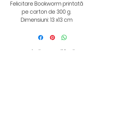
Felicitare Bookworm printată
pe carton de 300 g.
Dimensiuni: 13 x13 cm
Conține:
Felicitare + plic
Nu există recenzii încă
Împărtășește-ți gândurile. Fii
primul care lasă o recenzie.
Lasă o recenzie
Politică cookies
Retragere din contract​
Politica de retur