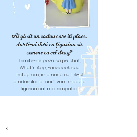
Ai găsit un cadou care îti place,
dar ti-ai dori ca figurina să
semene cu cel drag?
Trimite-ne poza sa pe chat,
What`s App, Facebook sau
Instagram, împreună cu link-ul
produsului, iar noi îi vom modela
figurina cât mai simpatic.
Tricouri și trăistuțe cu model
catifelat.
Designuri pentru