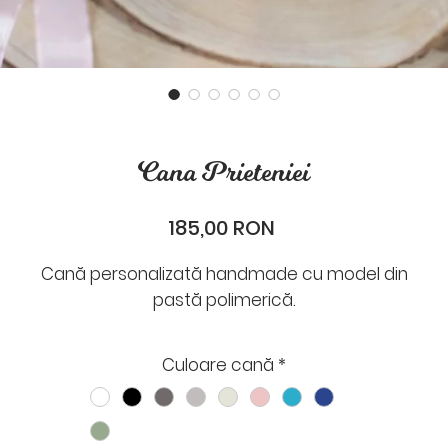
Cana Prieteniei
Preț
185,00 RON
Cană personalizată handmade cu model din
pastă polimerică.
Timp de realizare: între 5-7 zile lucrătoare
Culoare cană
*
Timp de livrare: 1-2 zile lucrătoare
După plasarea comenzii cineva din Odaie îți va scrie p