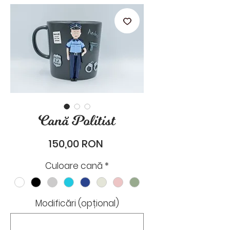
stările de zi cu zi.
Cană Politist
Preț
150,00 RON
Culoare cană
*
Modificări (opțional)