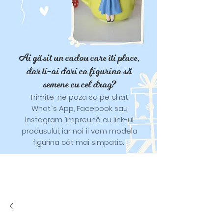
Ai găsit un cadou care îti place,
dar ti-ai dori ca figurina să
semene cu cel drag?
Trimite-ne poza sa pe chat,
What`s App, Facebook sau
Instagram, împreună cu link-ul
produsului, iar noi îi vom modela
figurina cât mai simpatic.
Tricouri și trăistuțe cu model
catifelat.
Designuri pentru