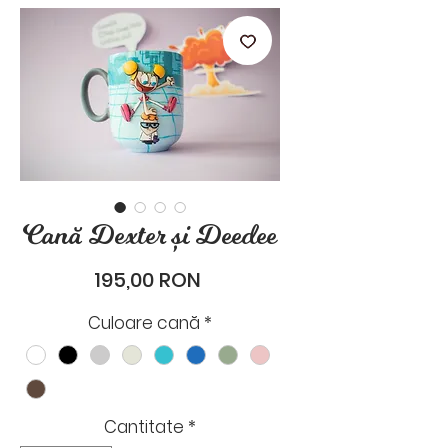
stările de zi cu zi.
Cană Dexter și Deedee
Preț
195,00 RON
Culoare cană
*
Cantitate
*