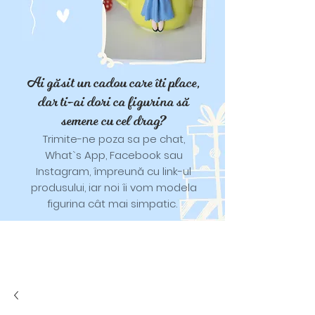
Ai găsit un cadou care îti place,
dar ti-ai dori ca figurina să
semene cu cel drag?
Trimite-ne poza sa pe chat,
What`s App, Facebook sau
Instagram, împreună cu link-ul
produsului, iar noi îi vom modela
figurina cât mai simpatic.
Tricouri și trăistuțe cu model
catifelat.
Designuri pentru