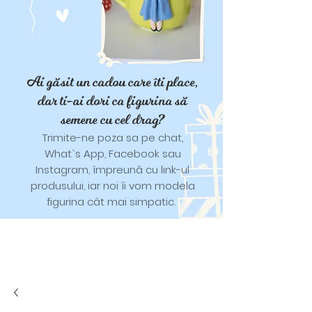
Ai găsit un cadou care îti place,
dar ti-ai dori ca figurina să
semene cu cel drag?
Trimite-ne poza sa pe chat,
What`s App, Facebook sau
Instagram, împreună cu link-ul
produsului, iar noi îi vom modela
figurina cât mai simpatic.
Tricouri și trăistuțe cu model
catifelat.
Designuri pentru