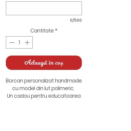
0/500
Cantitate
*
Adaugă în coș
Borcan personalizat handmade
cu model din lut polimeric.
Un cadou pentru educatoarea
sau profesoara care iubește
poveștile și lumea imaginației.
Poți umple borcănelul cu
Nu există recenzii încă
bomboane, jeleuri, biscuiți sau