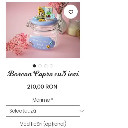
stările de zi cu zi.
Borcan Capra cu 3 iezi
Preț
210,00 RON
Marime
*
Modificări (opțional)