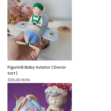
stările de zi cu zi.
Figurină Baby Aviator | Decor
tort |
Preț
330,00 RON