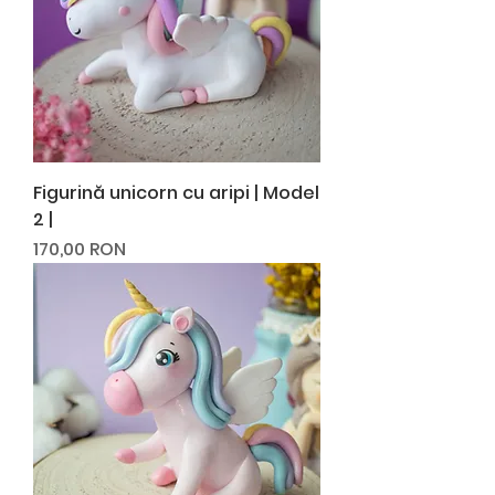
Figurină unicorn cu aripi | Model
2 |
Preț
170,00 RON