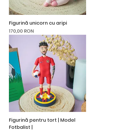
Figurină unicorn cu aripi
Preț
170,00 RON
Figurină pentru tort | Model
Fotbalist |