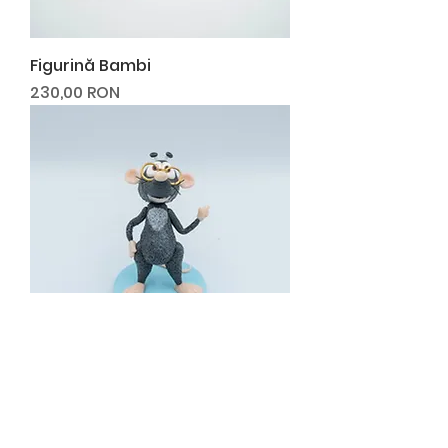
Figurină Bambi
Preț
230,00 RON
Figurină Loola
Preț
160,00 RON