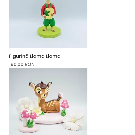
Figurină Llama Llama
Preț
190,00 RON