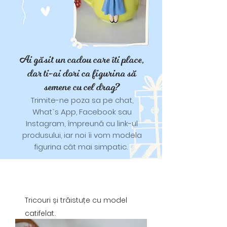
Ai găsit un cadou care îti place,
dar ti-ai dori ca figurina să
semene cu cel drag?
Trimite-ne poza sa pe chat,
What`s App, Facebook sau
Instagram, împreună cu link-ul
produsului, iar noi îi vom modela
figurina cât mai simpatic.
Tricouri și trăistuțe cu model
catifelat.
Designuri pentru