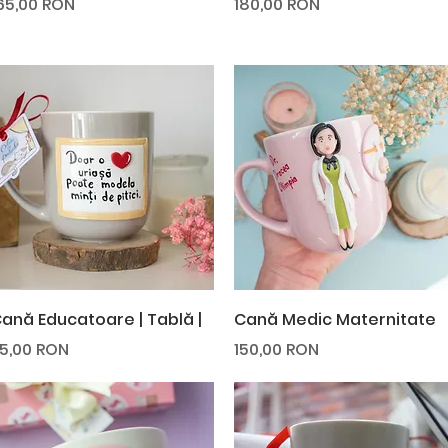
reț
Preț
65,00 RON
180,00 RON
Afișare rapidă
Afișare rapidă
ană Educatoare | Tablă |
Cană Medic Maternitate
reț
Preț
5,00 RON
150,00 RON