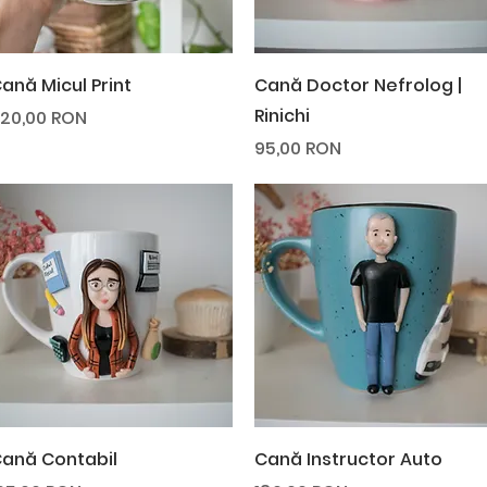
Afișare rapidă
Afișare rapidă
ană Micul Print
Cană Doctor Nefrolog |
Rinichi
reț
20,00 RON
Preț
95,00 RON
Afișare rapidă
Afișare rapidă
ană Contabil
Cană Instructor Auto