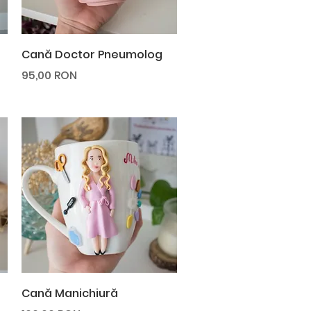
Afișare rapidă
Cană Doctor Pneumolog
Preț
95,00 RON
Afișare rapidă
Cană Manichiură