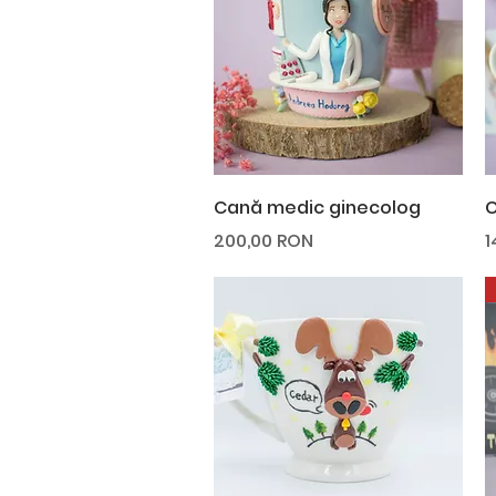
Afișare rapidă
Cană medic ginecolog
C
Preț
P
200,00 RON
1