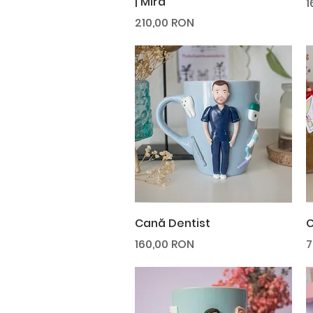
| Mira
P
1
Preț
210,00 RON
Afișare rapidă
Cană Dentist
C
Preț
P
160,00 RON
7