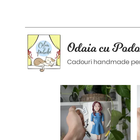
Odaia cu Podo
Cadouri handmade pers