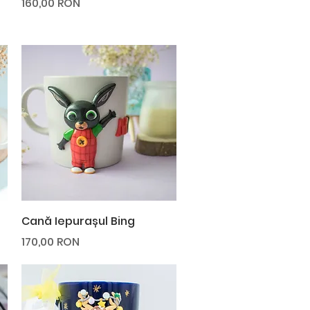
Preț
160,00 RON
Afișare rapidă
Cană Iepurașul Bing
Preț
170,00 RON