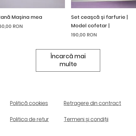
Afișare rapidă
Afișare rapidă
ană Mașina mea
Set ceașcă și farfurie |
Model cofetar |
reț
60,00 RON
Preț
190,00 RON
Încarcă mai
multe
Politică cookies
Retragere din contract​
Politica de retur
Termeni și condiții