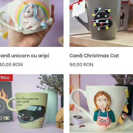
Afișare rapidă
Afișare rapidă
ană unicorn cu aripi
Cană Christmas Cat
reț
Preț
40,00 RON
90,00 RON
Nou