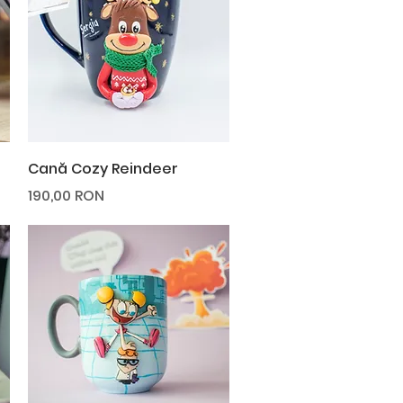
Afișare rapidă
Cană Cozy Reindeer
Preț
190,00 RON