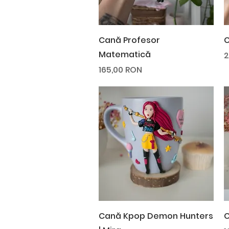
Afișare rapidă
Cană Profesor
C
Matematică
P
2
Preț
165,00 RON
Afișare rapidă
Cană Kpop Demon Hunters
C