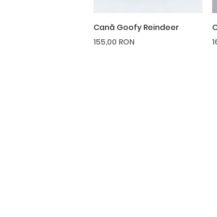
Afișare rapidă
Cană Goofy Reindeer
C
Preț
P
155,00 RON
1