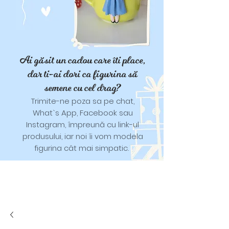
Ai găsit un cadou care îti place,
dar ti-ai dori ca figurina să
semene cu cel drag?
Trimite-ne poza sa pe chat,
What`s App, Facebook sau
Instagram, împreună cu link-ul
produsului, iar noi îi vom modela
figurina cât mai simpatic.
Tricouri și trăistuțe cu model
catifelat.
Designuri pentru