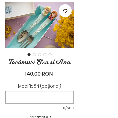
stările de zi cu zi.
Tacâmuri Elsa și Ana
Preț
140,00 RON
Modificări (opțional)
0/500
Cantitate
*