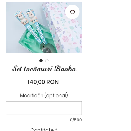
stările de zi cu zi.
Set tacâmuri Booba
Preț
140,00 RON
Modificări (opțional)
0/500
Cantitate
*