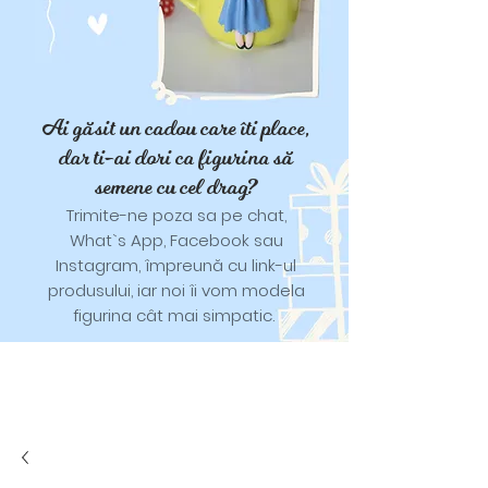
Ai găsit un cadou care îti place,
dar ti-ai dori ca figurina să
semene cu cel drag?
Trimite-ne poza sa pe chat,
What`s App, Facebook sau
Instagram, împreună cu link-ul
produsului, iar noi îi vom modela
figurina cât mai simpatic.
Tricouri și trăistuțe cu model
catifelat.
Designuri pentru