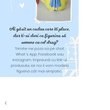
Ai găsit un cadou care îti place,
dar ti-ai dori ca figurina să
semene cu cel drag?
Trimite-ne poza sa pe chat,
What`s App, Facebook sau
Instagram, împreună cu link-ul
produsului, iar noi îi vom modela
figurina cât mai simpatic.
Tricouri și trăistuțe cu model
catifelat.
Designuri pentru