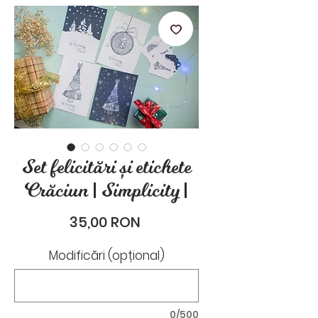
stările de zi cu zi.
Set felicitări și etichete
Crăciun | Simplicity |
Preț
35,00 RON
Modificări (opțional)
0/500