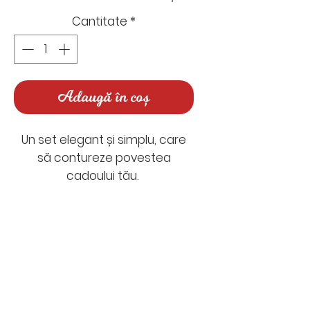
Cantitate
*
Adaugă în coș
Un set elegant și simplu, care
să contureze povestea
cadoului tău.
Conține 4 felicitări (cu plic) și 4
etichete asortate pentru
daruri perfecte de așezat sub
Nu există recenzii încă
brad.
Împărtășește-ți gândurile. Fii
primul care lasă o recenzie.
Dimensiuni felicitări: 11,4 x
16.2 cm