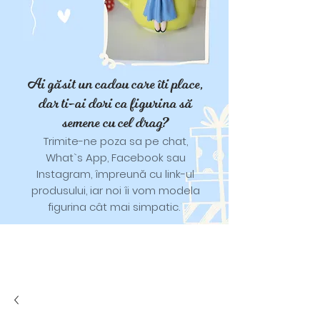
Ai găsit un cadou care îti place,
dar ti-ai dori ca figurina să
semene cu cel drag?
Trimite-ne poza sa pe chat,
What`s App, Facebook sau
Instagram, împreună cu link-ul
produsului, iar noi îi vom modela
figurina cât mai simpatic.
Tricouri și trăistuțe cu model
catifelat.
Designuri pentru