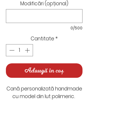
Modificări (opțional)
0/500
Cantitate
*
Adaugă în coș
Cană personalizată handmade
cu model din lut polimeric.
Timp de realizare: între 5-7 zile
lucrătoare
Timp de livrare: 1-2 zile