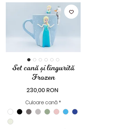
stările de zi cu zi.
Set cană și lingurită
Frozen
Preț
230,00 RON
Culoare cană
*