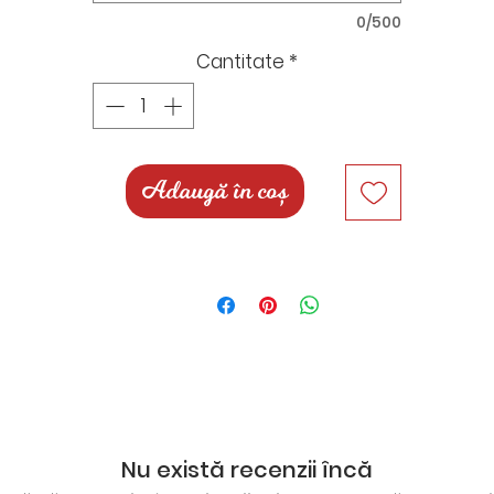
ail sau What`s App, pentru a stabili data expedierii și al
0/500
detalii.
Cantitate
*
Prețul cuprinde următoarele elemente:
- Bol cu vulpiță și buline
- Farfurie cu mesaj
Adaugă în coș
Pentru comenzi personalizate cu
modele/tematică/elemente diferite te rugăm să ne scri
un mesaj în chat, pe mail, Instagram, Facebook sau
What`App, unde vom putea stabili împreună detaliil și
prețul.
Nu există recenzii încă