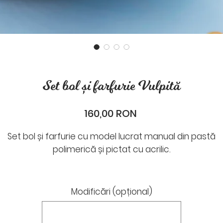
Set bol și farfurie Vulpită
Preț
160,00 RON
Set bol și farfurie cu model lucrat manual din pastă
polimerică și pictat cu acrilic.
Timp de realizare: între 5-7 zile lucrătoare
Timp de livrare: 1-2 zile lucrătoare
Modificări (opțional)
După plasarea comenzii cineva din Odaie îți va scrie p