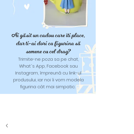
Ai găsit un cadou care îti place,
dar ti-ai dori ca figurina să
semene cu cel drag?
Trimite-ne poza sa pe chat,
What`s App, Facebook sau
Instagram, împreună cu link-ul
produsului, iar noi îi vom modela
figurina cât mai simpatic.
Tricouri și trăistuțe cu model
catifelat.
Designuri pentru