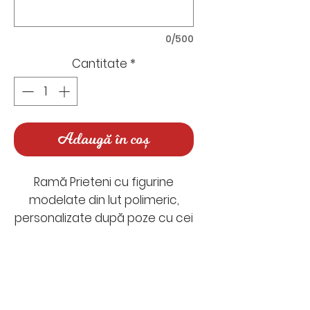
0/500
Cantitate
*
Adaugă în coș
Ramă Prieteni cu figurine
modelate din lut polimeric,
personalizate după poze cu cei
dragi.
Un cadou creat să se
potrivească cu povestea
Nu există recenzii încă
întâlnirilor voastre, unde vă
Împărtășește-ți gândurile. Fii
place să petreceți timpul