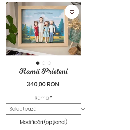
stările de zi cu zi.
Ramă Prieteni
Preț
340,00 RON
Ramă
*
Modificări (opțional)