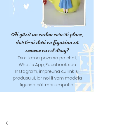
Ai găsit un cadou care îti place,
dar ti-ai dori ca figurina să
semene cu cel drag?
Trimite-ne poza sa pe chat,
What`s App, Facebook sau
Instagram, împreună cu link-ul
produsului, iar noi îi vom modela
figurina cât mai simpatic.
Tricouri și trăistuțe cu model
catifelat.
Designuri pentru