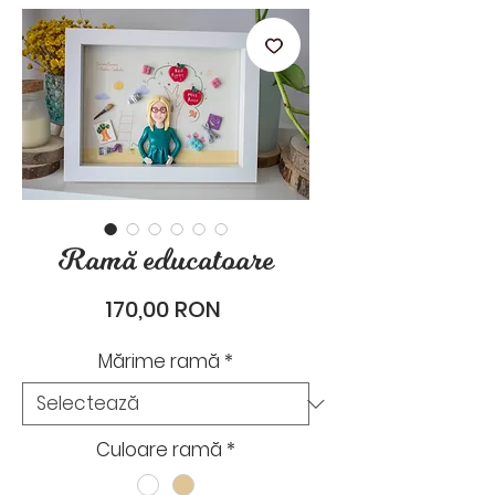
stările de zi cu zi.
Ramă educatoare
Preț
170,00 RON
Mărime ramă
*
Culoare ramă
*