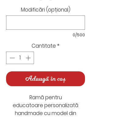
Modificări (opțional)
0/500
Cantitate
*
Adaugă în coș
Ramă pentru
educatoare personalizată
handmade cu model din
lut polimeric.
Un cadou vesel cu figurina