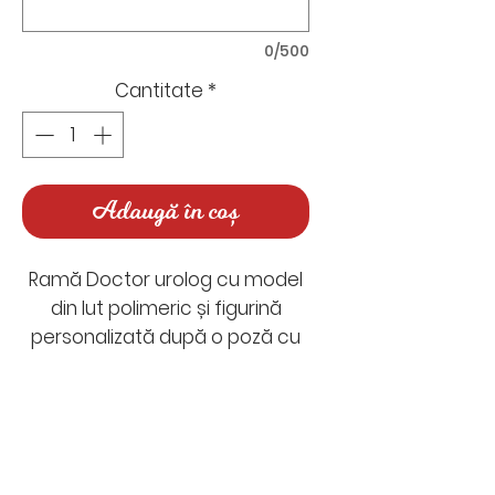
0/500
Cantitate
*
Adaugă în coș
Ramă Doctor urolog cu model
din lut polimeric și figurină
personalizată după o poză cu
persoana căreia îi vei oferi
cadoul. Un portret animat de
așezat pe raft sau birou.
Nu există recenzii încă
Mai jos poți selecta dacă îți
Împărtășește-ți gândurile. Fii
dorești un model de ramă