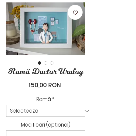
stările de zi cu zi.
Ramă Doctor Urolog
Preț
150,00 RON
Ramă
*
Modificări (opțional)