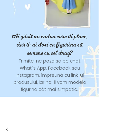
Ai găsit un cadou care îti place,
dar ti-ai dori ca figurina să
semene cu cel drag?
Trimite-ne poza sa pe chat,
What`s App, Facebook sau
Instagram, împreună cu link-ul
produsului, iar noi îi vom modela
figurina cât mai simpatic.
Tricouri și trăistuțe cu model
catifelat.
Designuri pentru