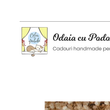
Odaia cu Podo
Cadouri handmade pers