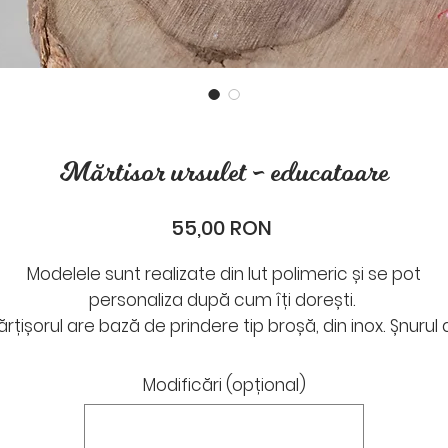
Mărtisor ursulet - educatoare
Preț
55,00 RON
Modelele sunt realizate din lut polimeric și se pot
personaliza după cum îți dorești.
rțișorul are bază de prindere tip broșă, din inox. Șnurul
mărțișor se poate scoate și poate fi purtat ca o broșă
ișnuită. În secțiunea „Modificări„ de mai jos, ne poți sc
Modificări (opțional)
numele.
Dimensiuni: aproximativ 4 cm