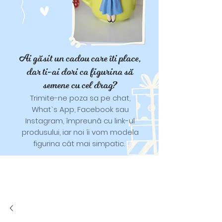
Ai găsit un cadou care îti place,
dar ti-ai dori ca figurina să
semene cu cel drag?
Trimite-ne poza sa pe chat,
What`s App, Facebook sau
Instagram, împreună cu link-ul
produsului, iar noi îi vom modela
figurina cât mai simpatic.
Tricouri și trăistuțe cu model
catifelat.
Designuri pentru