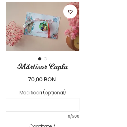
stările de zi cu zi.
Mărtisor Cuplu
Preț
70,00 RON
Modificări (opțional)
0/500
Cantitate
*