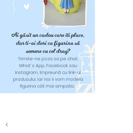
Ai găsit un cadou care îti place,
dar ti-ai dori ca figurina să
semene cu cel drag?
Trimite-ne poza sa pe chat,
What`s App, Facebook sau
Instagram, împreună cu link-ul
produsului, iar noi îi vom modela
figurina cât mai simpatic.
Tricouri și trăistuțe cu model
catifelat.
Designuri pentru