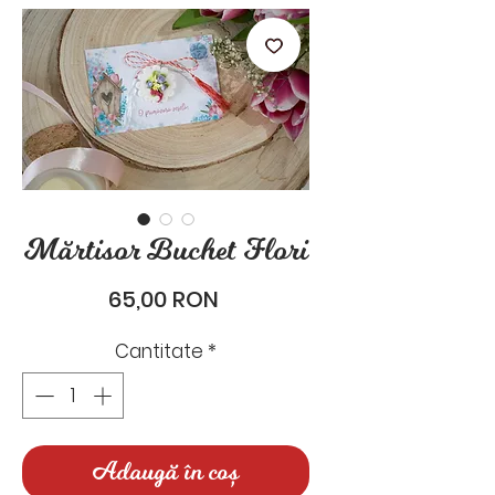
stările de zi cu zi.
Mărtisor Buchet Flori
Preț
65,00 RON
Cantitate
*
Adaugă în coș