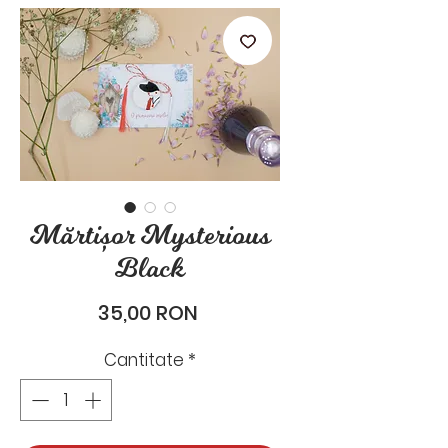
stările de zi cu zi.
Mărtișor Mysterious
Black
Preț
35,00 RON
Cantitate
*