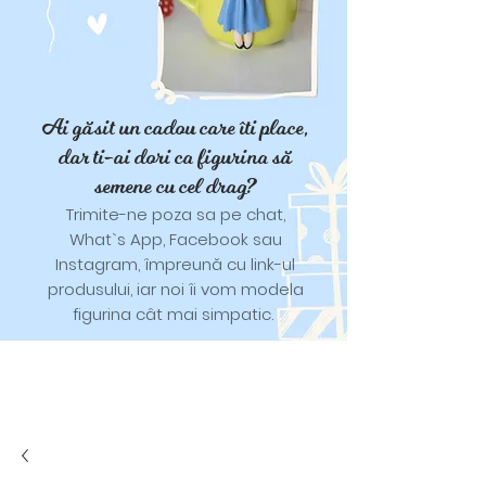
Ai găsit un cadou care îti place,
dar ti-ai dori ca figurina să
semene cu cel drag?
Trimite-ne poza sa pe chat,
What`s App, Facebook sau
Instagram, împreună cu link-ul
produsului, iar noi îi vom modela
figurina cât mai simpatic.
Tricouri și trăistuțe cu model
catifelat.
Designuri pentru