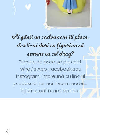
Ai găsit un cadou care îti place,
dar ti-ai dori ca figurina să
semene cu cel drag?
Trimite-ne poza sa pe chat,
What`s App, Facebook sau
Instagram, împreună cu link-ul
produsului, iar noi îi vom modela
figurina cât mai simpatic.
Tricouri și trăistuțe cu model
catifelat.
Designuri pentru