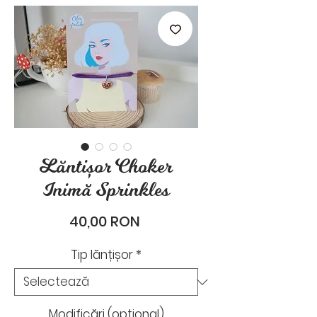
stările de zi cu zi.
Lăntișor Choker
Inimă Sprinkles
Preț
40,00 RON
Tip lănțișor
*
Modificări (opțional)