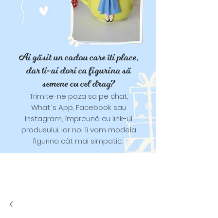
Ai găsit un cadou care îti place,
dar ti-ai dori ca figurina să
semene cu cel drag?
Trimite-ne poza sa pe chat,
What`s App, Facebook sau
Instagram, împreună cu link-ul
produsului, iar noi îi vom modela
figurina cât mai simpatic.
Tricouri și trăistuțe cu model
catifelat.
Designuri pentru