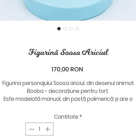
Figurină Soosa Ariciul
Preț
170,00 RON
Figurina personajului Soosa ariciul, din desenul animat
Booba - decorațiune pentru tort.
Este modelată manual, din pastă polimerică și are o
înălțime de aproximativ 12- 13 cm.
Un suvenir simpatic de la aniversarea copilului tău.
Cantitate
*
Figurina poate fi personalizată după placul tău. Prețul