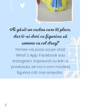
Ai găsit un cadou care îti place,
dar ti-ai dori ca figurina să
semene cu cel drag?
Trimite-ne poza sa pe chat,
What`s App, Facebook sau
Instagram, împreună cu link-ul
produsului, iar noi îi vom modela
figurina cât mai simpatic.
Tricouri și trăistuțe cu model
catifelat.
Designuri pentru