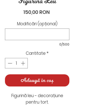
Figurină Leu
Preț
150,00 RON
Modificări (opțional)
0/500
Cantitate
*
Adaugă în coș
Figurină leu - decorațiune
pentru tort.
Este modelată manual, din