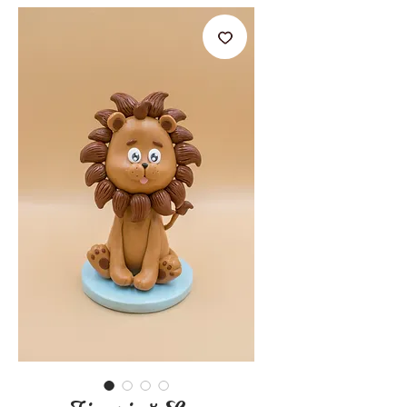
stările de zi cu zi.