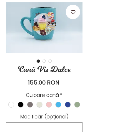
stările de zi cu zi.
Cană Vis Dulce
Preț
155,00 RON
Culoare cană
*
Modificări (opțional)