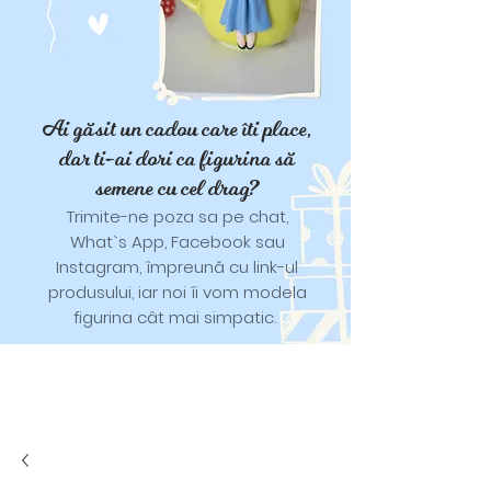
Ai găsit un cadou care îti place,
dar ti-ai dori ca figurina să
semene cu cel drag?
Trimite-ne poza sa pe chat,
What`s App, Facebook sau
Instagram, împreună cu link-ul
produsului, iar noi îi vom modela
figurina cât mai simpatic.
Tricouri și trăistuțe cu model
catifelat.
Designuri pentru