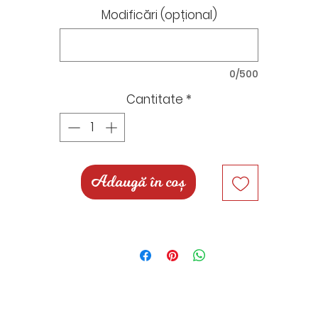
etalii, dacă este cazul (de exemplu: o poză cu persoa
Modificări (opțional)
după care va fi modelată figurina).
Prețul cuprinde următoarele elemente:
0/500
- figurina personalizată
 fundal pictat cu magazinele Gucci, Louis Vuitton și Sai
Cantitate
*
Laurent
- poșetă și sacoșe cumpărături
Pentru comenzi personalizate cu
Adaugă în coș
modele/tematică/elemente diferite te rugăm să ne scri
n mesaj în chat, pe mail, Instagram, Facebook sau What
App, unde vom putea stabili împreună detaliil și prețul.