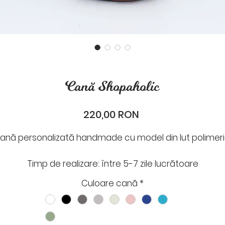
Cană Shopaholic
Preț
220,00 RON
ană personalizată handmade cu model din lut polimeri
Timp de realizare: între 5-7 zile lucrătoare
Timp de livrare: 1-2 zile lucrătoare
Culoare cană
*
După plasarea comenzii cineva din Odaie îți va scrie p
ail sau What`s App, pentru a stabili data expedierii și al