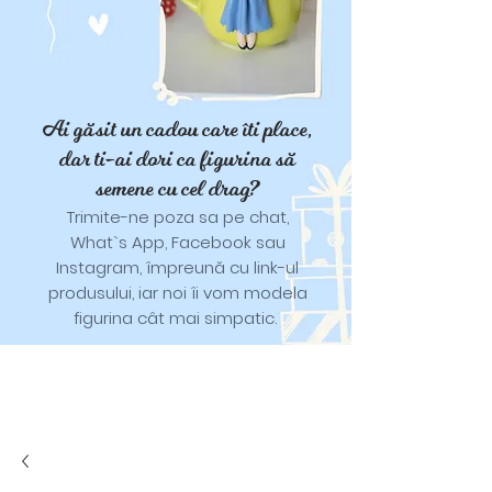
Ai găsit un cadou care îti place,
dar ti-ai dori ca figurina să
semene cu cel drag?
Trimite-ne poza sa pe chat,
What`s App, Facebook sau
Instagram, împreună cu link-ul
produsului, iar noi îi vom modela
figurina cât mai simpatic.
Tricouri și trăistuțe cu model
catifelat.
Designuri pentru