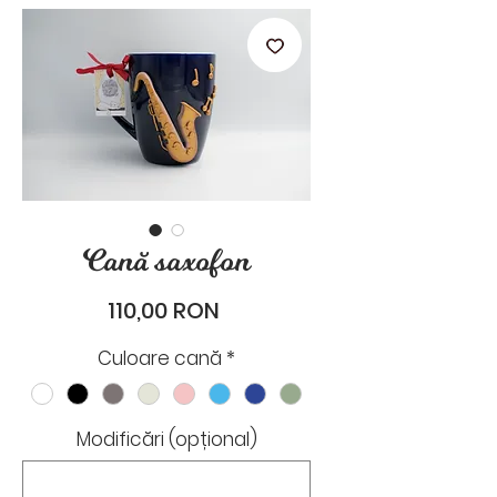
stările de zi cu zi.
Cană saxofon
Preț
110,00 RON
Culoare cană
*
Modificări (opțional)