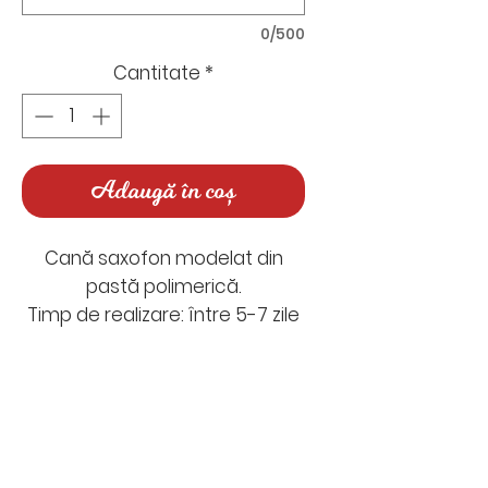
0/500
Cantitate
*
Adaugă în coș
Cană saxofon modelat din
pastă polimerică.
Timp de realizare: între 5-7 zile
lucrătoare
Timp de livrare: 1-2 zile
lucrătoare
Nu există recenzii încă
Împărtășește-ți gândurile. Fii
După plasarea comenzii cineva
primul care lasă o recenzie.
din Odaie îți va scrie pe mail