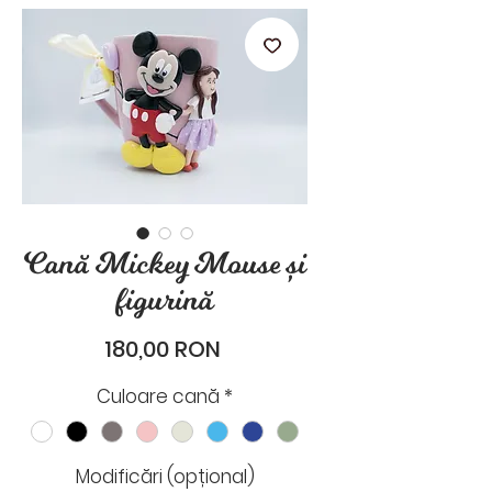
stările de zi cu zi.
Cană Mickey Mouse și
figurină
Preț
180,00 RON
Culoare cană
*
Modificări (opțional)