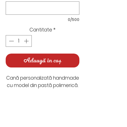
0/500
Cantitate
*
Adaugă în coș
Cană personalizată handmade
cu model din pastă polimerică.
Timp de realizare: între 5-7 zile
lucrătoare
Timp de livrare: 1-2 zile
Nu există recenzii încă
lucrătoare