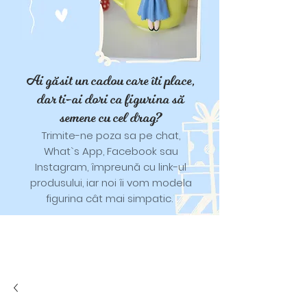
Ai găsit un cadou care îti place,
dar ti-ai dori ca figurina să
semene cu cel drag?
Trimite-ne poza sa pe chat,
What`s App, Facebook sau
Instagram, împreună cu link-ul
produsului, iar noi îi vom modela
figurina cât mai simpatic.
Tricouri și trăistuțe cu model
catifelat.
Designuri pentru