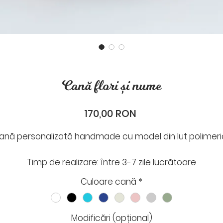
Cană flori și nume
Preț
170,00 RON
ană personalizată handmade cu model din lut polimeri
Timp de realizare: între 3-7 zile lucrătoare
Timp de livrare: 1-2 zile lucrătoare
Culoare cană
*
După plasarea comenzii cineva din Odaie îți va scrie p
ail sau What`s App, pentru a stabili data expedierii și al
Modificări (opțional)