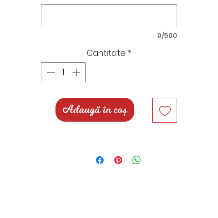
detalii. (de exemplu: ne poți trimite o poză după care s
personalizăm figurina)
0/500
Prețul cuprinde următoarele elemente:
Cantitate
*
- formă dantelată
- flori
- nume
Pentru comenzi personalizate cu modele/tematică
Adaugă în coș
diferită te rugăm să ne scrii un mesaj în chat, pe mail,
Instagram, Facebook sau What`s App, unde vom pute
stabili împreună detaliil și prețul.