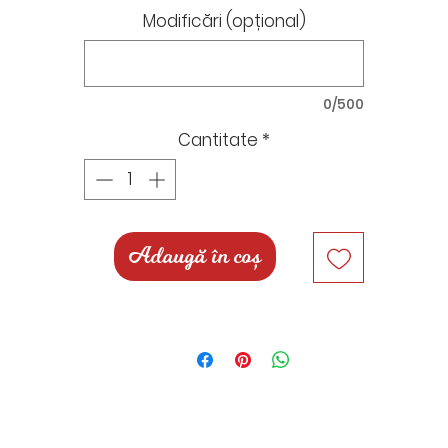
detalii (de exemplu: ne poți trimite o poză după care s
Modificări (opțional)
personalizăm figurina).
Prețul cuprinde următoarele elemente:
0/500
- figurină personalizată
- figurină copil personalizată
Cantitate
*
- nume pictate
Pentru comenzi personalizate cu modele/tematică
diferită te rugăm să ne scrii un mesaj în chat, pe mail,
Adaugă în coș
Instagram, Facebook sau What`App, unde vom putea
stabili împreună detaliil și prețul.