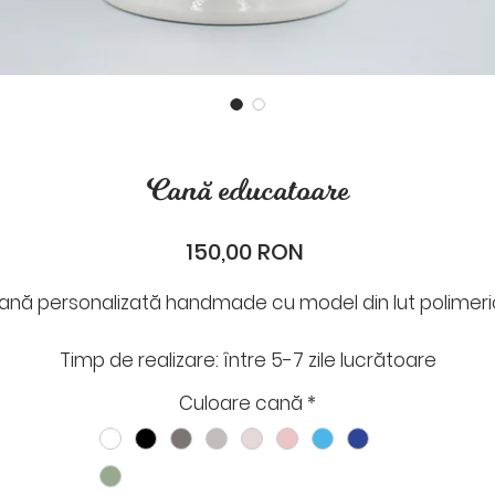
Cană educatoare
Preț
150,00 RON
ană personalizată handmade cu model din lut polimeri
Timp de realizare: între 5-7 zile lucrătoare
Timp de livrare: 1-2 zile lucrătoare
Culoare cană
*
După plasarea comenzii cineva din Odaie îți va scrie p
ail sau What`s App, pentru a stabili data expedierii și al