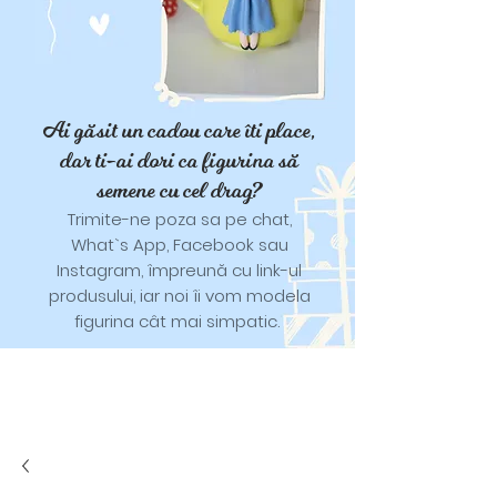
Ai găsit un cadou care îti place,
dar ti-ai dori ca figurina să
semene cu cel drag?
Trimite-ne poza sa pe chat,
What`s App, Facebook sau
Instagram, împreună cu link-ul
produsului, iar noi îi vom modela
figurina cât mai simpatic.
Tricouri și trăistuțe cu model
catifelat.
Designuri pentru