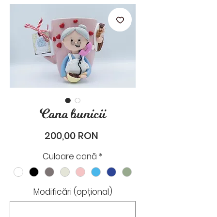
stările de zi cu zi.
Cana bunicii
Preț
200,00 RON
Culoare cană
*
Modificări (opțional)