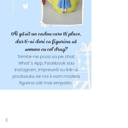
Ai găsit un cadou care îti place,
dar ti-ai dori ca figurina să
semene cu cel drag?
Trimite-ne poza sa pe chat,
What`s App, Facebook sau
Instagram, împreună cu link-ul
produsului, iar noi îi vom modela
figurina cât mai simpatic.
Tricouri și trăistuțe cu model
catifelat.
Designuri pentru