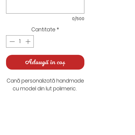
0/500
Cantitate
*
Adaugă în coș
Cană personalizată handmade
cu model din lut polimeric.
Timp de realizare: între 5-7 zile
lucrătoare
Timp de livrare: 1-2 zile
Nu există recenzii încă
lucrătoare
Împărtășește-ți gândurile. Fii