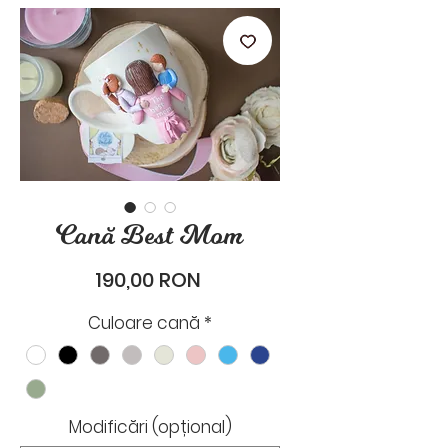
stările de zi cu zi.
Cană Best Mom
Preț
190,00 RON
Culoare cană
*
Modificări (opțional)