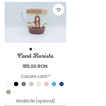
stările de zi cu zi.
Cană Barista
Preț
185,00 RON
Culoare cană
*
Modificări (opțional)