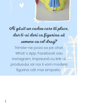
Ai găsit un cadou care îti place,
dar ti-ai dori ca figurina să
semene cu cel drag?
Trimite-ne poza sa pe chat,
What`s App, Facebook sau
Instagram, împreună cu link-ul
produsului, iar noi îi vom modela
figurina cât mai simpatic.
Tricouri și trăistuțe cu model
catifelat.
Designuri pentru