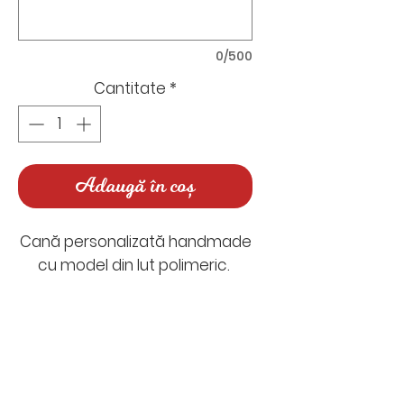
0/500
Cantitate
*
Adaugă în coș
Cană personalizată handmade
cu model din lut polimeric.
Timp de realizare: între 3-7 zile
lucrătoare
Timp de livrare: 1-2 zile
Nu există recenzii încă
lucrătoare
Împărtășește-ți gândurile. Fii