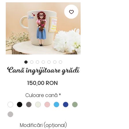
stările de zi cu zi.
Cană îngrijitoare grădi
Preț
150,00 RON
Culoare cană
*
Modificări (opțional)