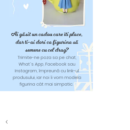
Ai găsit un cadou care îti place,
dar ti-ai dori ca figurina să
semene cu cel drag?
Trimite-ne poza sa pe chat,
What`s App, Facebook sau
Instagram, împreună cu link-ul
produsului, iar noi îi vom modela
figurina cât mai simpatic.
Tricouri și trăistuțe cu model
catifelat.
Designuri pentru