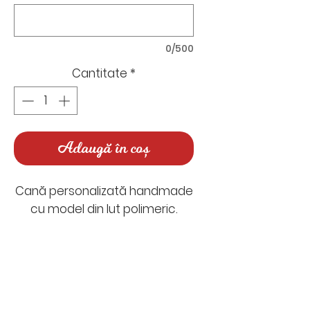
0/500
Cantitate
*
Adaugă în coș
Cană personalizată handmade
cu model din lut polimeric.
Timp de realizare: între 5-7 zile
lucrătoare
Timp de livrare: 1-2 zile
Nu există recenzii încă
lucrătoare