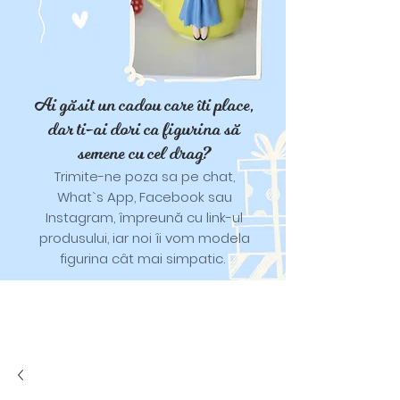
Ai găsit un cadou care îti place,
dar ti-ai dori ca figurina să
semene cu cel drag?
Trimite-ne poza sa pe chat,
What`s App, Facebook sau
Instagram, împreună cu link-ul
produsului, iar noi îi vom modela
figurina cât mai simpatic.
Tricouri și trăistuțe cu model
catifelat.
Designuri pentru