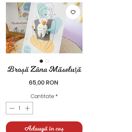
stările de zi cu zi.
Broșă Zâna Măseluță
Preț
65,00 RON
Cantitate
*
Adaugă în coș