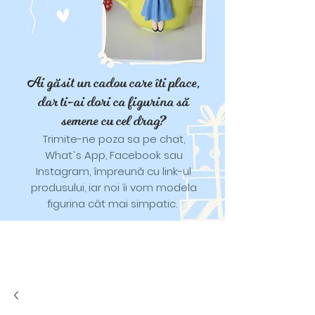
Ai găsit un cadou care îti place,
dar ti-ai dori ca figurina să
semene cu cel drag?
Trimite-ne poza sa pe chat,
What`s App, Facebook sau
Instagram, împreună cu link-ul
produsului, iar noi îi vom modela
figurina cât mai simpatic.
Tricouri și trăistuțe cu model
catifelat.
Designuri pentru