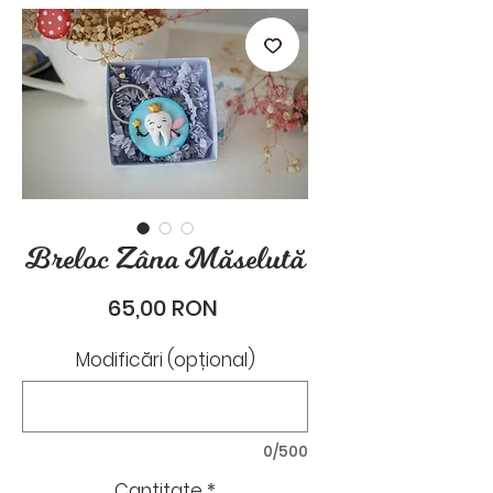
stările de zi cu zi.
Breloc Zâna Măselută
Preț
65,00 RON
Modificări (opțional)
0/500
Cantitate
*