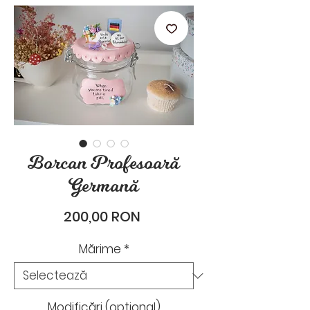
stările de zi cu zi.
Borcan Profesoară
Germană
Preț
200,00 RON
Mărime
*
Modificări (opțional)