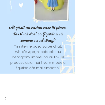
Ai găsit un cadou care îti place,
dar ti-ai dori ca figurina să
semene cu cel drag?
Trimite-ne poza sa pe chat,
What`s App, Facebook sau
Instagram, împreună cu link-ul
produsului, iar noi îi vom modela
figurina cât mai simpatic.
Tricouri și trăistuțe cu model
catifelat.
Designuri pentru