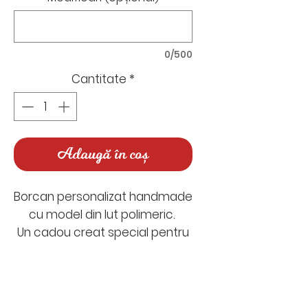
0/500
Cantitate
*
Adaugă în coș
Borcan personalizat handmade
cu model din lut polimeric.
Un cadou creat special pentru
profesoara de germană.
Poți umple borcănelul cu
bomboane, jeleuri, biscuiți sau
Nu există recenzii încă
ciocolățele pentru o pauză