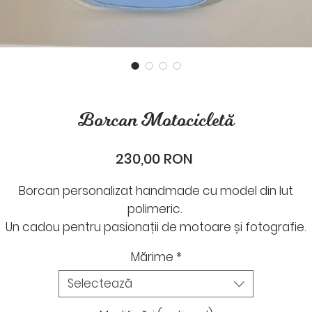
Borcan Motocicletă
Preț
230,00 RON
Borcan personalizat handmade cu model din lut
polimeric.
Un cadou pentru pasionații de motoare și fotografie.
Dacă îți dorești să înlocuiești decorațiunile legate de
Mărime
*
fotografie cu alte hobby-uri sau să rămână doar
motocicleta pe capac, scrie-ne un mesaj pe Facebook
Selectează
Instagram sau What`s App.